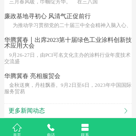
三月春风暖，巾帼绽芳华。 在三八国
廉政基地寻初心 风清气正促前行
为推动学习贯彻党的二十届三中全会精神入脑入心、
华腾冀春丨出席2023第十届绿色工业涂料创新技
术应用大会
9月26-27日，由PCI可名文化主办的涂料行业年度技术
交流盛
华腾冀春 亮相服贸会
金秋送爽，丹桂飘香。9月2日至6日，2023年中国国际
服务贸易
更多新闻动态



首页
电话
联系