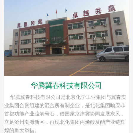
华腾冀春科技有限公司
华腾冀春科技有限公司是北京化学工业集团与冀春实
业集团合资组建的混合所有制企业，是北化集团响应非
首都功能产业疏解号召，借国家京津冀协同发展东风，
立足沧州渤海新区，再现北化集团丙烯酸及酯产业链辉
煌的重大举措。