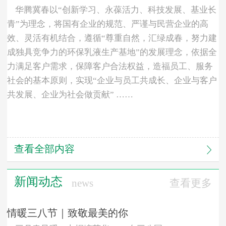
华腾冀春以“创新学习、永葆活力、科技发展、基业长
青”为理念，将国有企业的规范、严谨与民营企业的高
效、灵活有机结合，遵循“尊重自然，汇绿成春，努力建
成独具竞争力的环保乳液生产基地”的发展理念，依据全
力满足客户需求，保障客户合法权益，造福员工、服务
社会的基本原则，实现“企业与员工共成长、企业与客户
共发展、企业为社会做贡献” ……
查看全部内容
新闻动态
news
查看更多
情暖三八节｜致敬最美的你